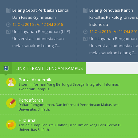
Lelang Cepat Perbaikan Lantai
Lelang Renovasi Kantin
Dan Fasad Gymnasium
Fakultas Psikologi Univers
12 Okt 2016 s/d 12 Okt 2016
Indonesia
Unit Layanan Pengadaan (ULP)
11 Okt 2016 s/d 11 Okt 201
Universitas Indonesia akan
Unit Layanan Pengadaan 
melaksanakan Lelang C...
Universitas Indonesia ak
melaksanakan Lelang C...
LINK TERKAIT DENGAN KAMPUS
Portal Akademik
Sistem Informasi Yang Berfungsi Sebagai Integrator Informasi
Akademik Kampus.
Pendaftaran
Daftar, Pengumuman, Dan Informasi Penerimaan Mahasiswa
Universitas Billfath.
E-Journal
Adalah Kumpulan Atau Daftar Jurnal Ilmiah Yang Baru Terbit Di
Universitas Billfath.