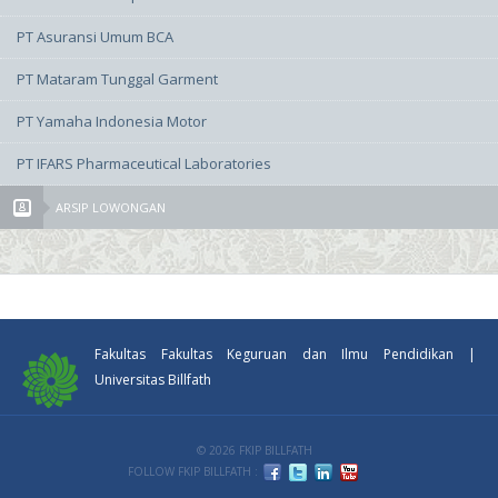
PT Asuransi Umum BCA
PT Mataram Tunggal Garment
PT Yamaha Indonesia Motor
PT IFARS Pharmaceutical Laboratories
ARSIP LOWONGAN
Fakultas Fakultas Keguruan dan Ilmu Pendidikan |
Universitas Billfath
© 2026 FKIP BILLFATH
FOLLOW FKIP BILLFATH :