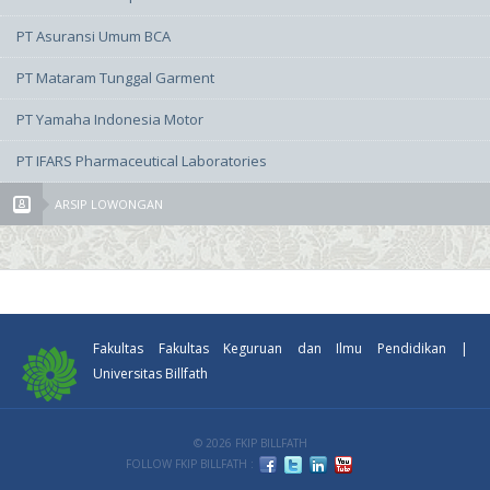
PT Asuransi Umum BCA
PT Mataram Tunggal Garment
PT Yamaha Indonesia Motor
PT IFARS Pharmaceutical Laboratories
ARSIP LOWONGAN
Fakultas Fakultas Keguruan dan Ilmu Pendidikan |
Universitas Billfath
© 2026 FKIP BILLFATH
FOLLOW FKIP BILLFATH :