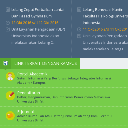
Lelang Cepat Perbaikan Lantai
Lelang Renovasi Kantin
Dan Fasad Gymnasium
Fakultas Psikologi Univers
12 Okt 2016 s/d 12 Okt 2016
Indonesia
Unit Layanan Pengadaan (ULP)
11 Okt 2016 s/d 11 Okt 201
Universitas Indonesia akan
Unit Layanan Pengadaan 
melaksanakan Lelang C...
Universitas Indonesia ak
melaksanakan Lelang C...
LINK TERKAIT DENGAN KAMPUS
Portal Akademik
Sistem Informasi Yang Berfungsi Sebagai Integrator Informasi
Akademik Kampus.
Pendaftaran
Daftar, Pengumuman, Dan Informasi Penerimaan Mahasiswa
Universitas Billfath.
E-Journal
Adalah Kumpulan Atau Daftar Jurnal Ilmiah Yang Baru Terbit Di
Universitas Billfath.